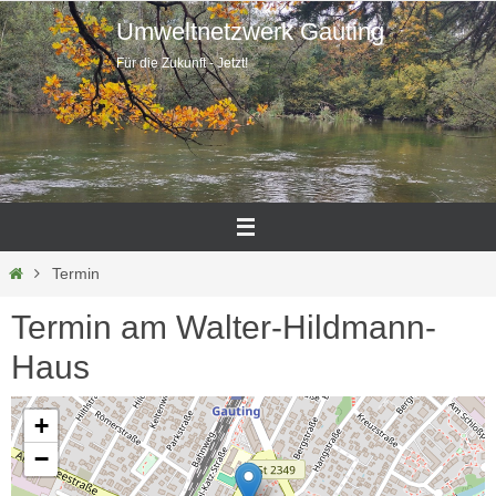
Zum
Umweltnetzwerk Gauting
Inhalt
Für die Zukunft - Jetzt!
springen
Home
Termin
Termin am
Walter-Hildmann-
Haus
+
−