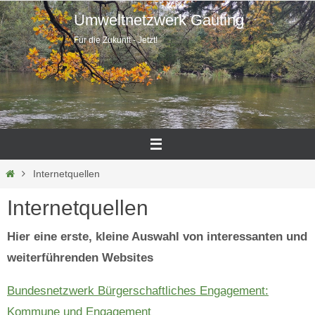
Zum
Umweltnetzwerk Gauting
Inhalt
Für die Zukunft - Jetzt!
springen
Home
Internetquellen
Internetquellen
Hier eine erste, kleine Auswahl von interessanten und
weiterführenden Websites
Bundesnetzwerk Bürgerschaftliches Engagement:
Kommune und Engagement